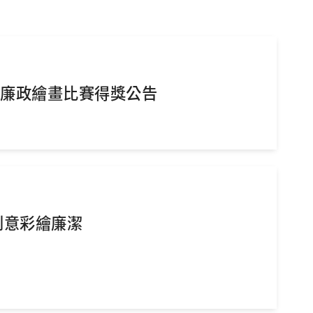
」廉政繪畫比賽得獎公告
創意彩繪廉潔