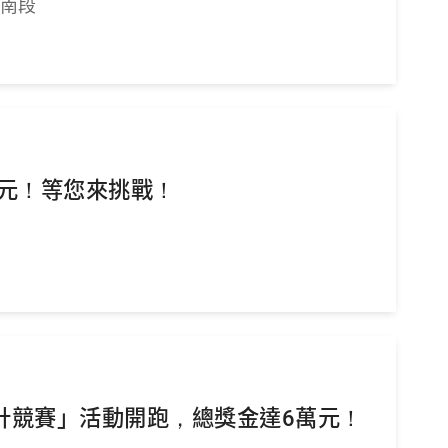
-南段
萬元！等您來挑戰！
計競賽」活動開跑，總獎金達6萬元！