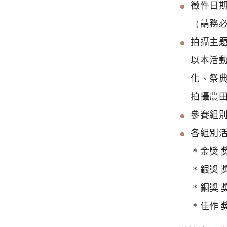
徵件日期
（請務
拍攝主
以本活
化、祭
拍攝農
參賽組
各組別
＊金獎 
＊銀獎 
＊銅獎 
＊佳作 