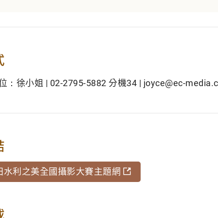
式
小姐 | 02-2795-5882 分機34 | joyce@ec-media.c
結
 農田水利之美全國攝影大賽主題網
載