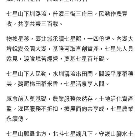
七星山下圳路流，普灌三街三庄田，民勤作農豐
收，共享共榮三百載。
物換星移，臺北城承續七星郡，十四份埤、內湖大
埤蛻變公園大湖，基隆河取直創資產，七星先人具
遠見，渡險境苦經營，奠基七星百年礎。
七星山下人民勤，水圳潺流串田間，關渡平原稻穗
美，鵝尾梯田稻米香，七星活泉享人間。
感念前人奠基礎，農業服務依然存，土地活化資產
盈，灌區服務不折扣，擴展面向共享成，七星農業
永續傳。
七星山脈矗北方，北斗七星謫凡下，守護山腳水土