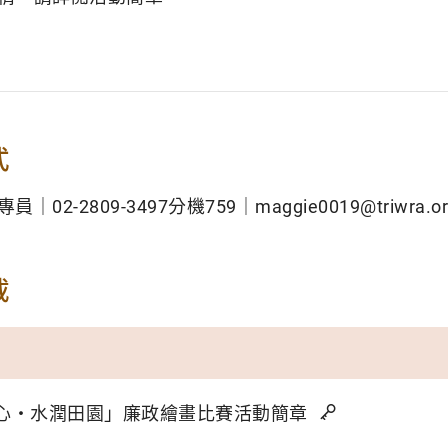
式
02-2809-3497分機759｜maggie0019@triwra.or
載
心‧水潤田園」廉政繪畫比賽活動簡章