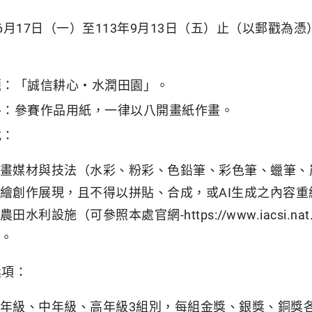
年6月17日（一）至113年9月13日（五）止（以郵戳為憑
題：「誠信耕心‧水潤田園」。
格：參賽作品用紙，一律以八開畫紙作畫。
式：
畫媒材與技法（水彩、粉彩、色鉛筆、彩色筆、蠟筆、
繪創作展現，且不得以拼貼、合成，或AI生成之內容
田水利設施（可參照本處官網-https://www.iacsi.nat.go
。
獎項：
年級、中年級、高年級3組別，每組金獎、銀獎、銅獎各