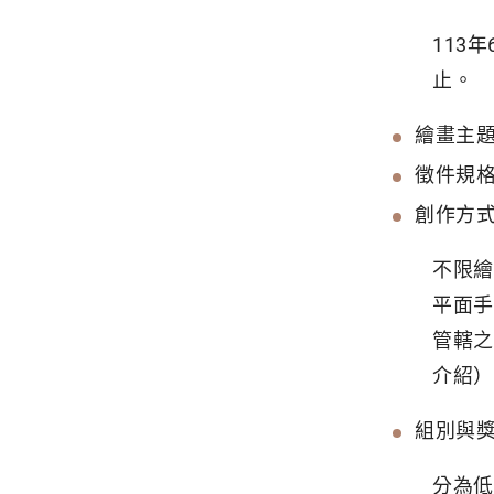
113
止。
繪畫主
徵件規
創作方
不限繪
平面手
管轄之農
介紹）
組別與
分為低