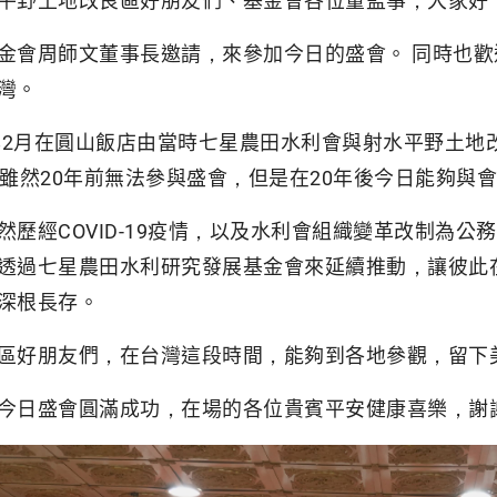
平野土地改良區好朋友們、基金會各位董監事，大家好
金會周師文董事長邀請，來參加今日的盛會。 同時也
灣。
5年2月在圓山飯店由當時七星農田水利會與射水平野土
，雖然20年前無法參與盛會，但是在20年後今日能夠與
然歷經COVID-19疫情，以及水利會組織變革改制為
透過七星農田水利研究發展基金會來延續推動，讓彼此
深根長存。
區好朋友們，在台灣這段時間，能夠到各地參觀，留下
今日盛會圓滿成功，在場的各位貴賓平安健康喜樂，謝